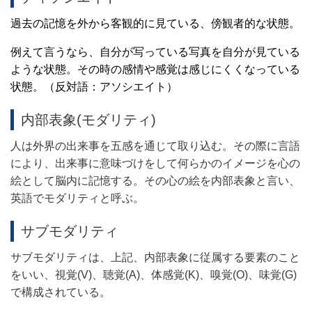
過去の記憶を外から客観的に見ている、傍観者的な状態。
例えて言うなら、自分が写っている写真を自分が見ている
ような状態。その時の感情や感覚は感じにくくなっている
状態。（反対語：アソシエイト）
内部表象(モダリティ)
人は外界の出来事を五感を通じて取り込む。その際に言語
により、出来事に意味づけをして何らかのイメージを心の
絵として脳内に記憶する。その心の絵を内部表象と言い、
英語でモダリティと呼ぶ。
サブモダリティ
サブモダリティ
は、上記、内部表象に従属する要素のこと
をいい、
視覚(
V)
、聴覚(
A)
、体感覚(
K)
、嗅覚(
O)
、味覚(
G)
で構成されている。