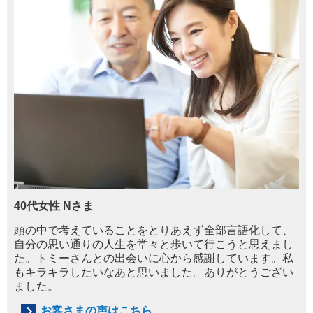
40代女性 Nさま
頭の中で考えていることをとりあえず全部言語
化
し
て
、
自分の思い通りの人生を堂々と歩いて行
こ
うと思え
ま
し
た
。トミー
さんとの出会いに心から感
謝
し
ていま
す
。
私
もキラキ
ラ
したいなあと思い
ま
した
。
ありが
と
うござい
ま
した
。
お客さまの声はこちら