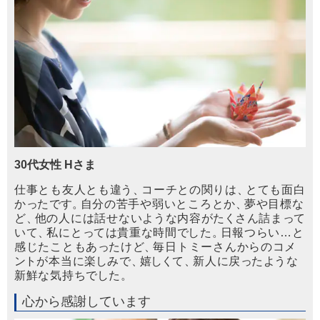
30代女性 Hさま
仕事とも友人とも
違
う
、
コーチとの関りは
、
とても面白
か
っ
たで
す
。
自分の苦手や弱いところとか
、
夢や目標な
ど
、
他の人には話せない
よ
うな内容が
た
く
さん詰ま
っ
て
いて
、
私にと
っ
ては貴重な時間
で
した
。
日報つらい…と
感じたこともあ
っ
たけど
、
毎日トミーさんからのコメ
ン
トが本当に
楽
しみで
、
嬉
し
く
て
、
新人に戻
っ
た
よ
うな
新鮮な気持ち
で
した
。
心から感謝しています