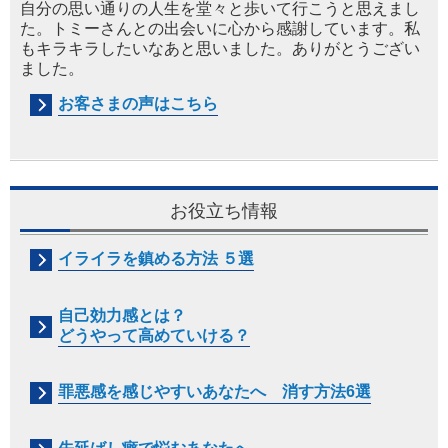
自分の思い通りの人生を堂々と歩いて行
こ
うと思え
ま
し
た
。トミー
さんとの出会いに心から感
謝
し
ていま
す
。
私
もキラキ
ラ
したいなあと思い
ま
した
。
ありが
と
うござい
ま
した
。
お客さまの声はこちら
お役立ち情報
イライラを鎮める方法 ５選
自己効力感とは？
どうやって高めていける？
罪悪感を感じやすいあなたへ 消す方法6選