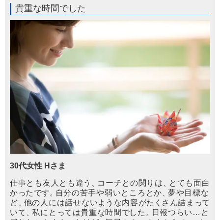
貴重な時間でした
30代女性 Hさま
仕事とも友人とも
違
う
、
コーチとの関りは
、
とても面白
か
っ
たで
す
。
自分の苦手や弱いところとか
、
夢や目標な
ど
、
他の人には話せない
よ
うな内容が
た
く
さん詰ま
っ
て
いて
、
私にと
っ
ては貴重な時間
で
した
。
日報つらい…と