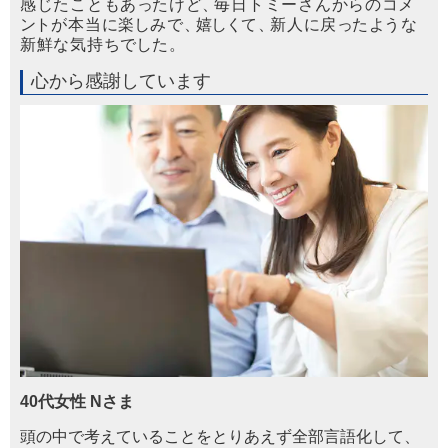
感じたこともあ
っ
たけど
、
毎日トミーさんからのコメ
ン
トが本当に
楽
しみで
、
嬉
し
く
て
、
新人に戻
っ
た
よ
うな
新鮮な気持ち
で
した
。
心から感謝しています
40代女性 Nさま
頭の中で考えていることをとりあえず全部言語
化
し
て
、